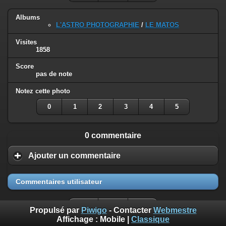
Albums
L'ASTRO PHOTOGRAPHIE
/
LE MATOS
Visites
1858
Score
pas de note
Notez cette photo
0
1
2
3
4
5
0 commentaire
Ajouter un commentaire
Commentaires utilisateur
Propulsé par
Piwigo
- Contacter
Webmestre
Affichage :
Mobile
|
Classique