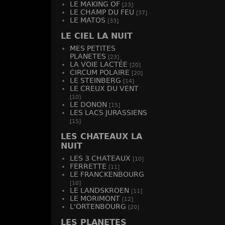
-
v
LE MAKING OF
[23]
LE CHAMP DU FEU
[37]
LE MATOS
[33]
LE CIEL LA NUIT
MES PETITES
PLANETES
[23]
LA VOIE LACTÉE
[20]
CIRCUM POLAIRE
[20]
LE STEINBERG
[14]
LE CREUX DU VENT
[10]
LE DONON
[15]
LES LACS JURASSIENS
[15]
LES CHATEAUX LA
NUIT
LES 3 CHATEAUX
[10]
FERRETTE
[11]
LE FRANCKENBOURG
[10]
LE LANDSKROEN
[11]
LE MORIMONT
[12]
L'ORTENBOURG
[20]
LES PLANETES