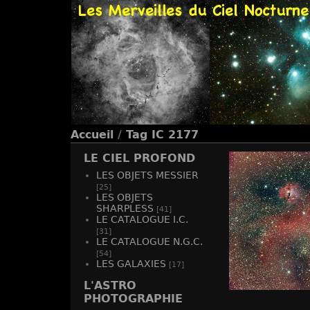
Accueil
/
Tag
IC 2177
LE CIEL PROFOND
LES OBJETS MESSIER
[25]
LES OBJETS
SHARPLESS
[41]
LE CATALOGUE I.C.
[31]
LE CATALOGUE N.G.C.
[54]
LES GALAXIES
[17]
L'ASTRO
PHOTOGRAPHIE
IC 21