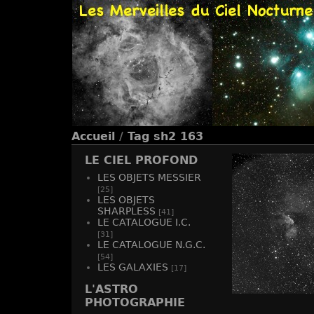
Accueil
/
Tag
sh2 163
LE CIEL PROFOND
LES OBJETS MESSIER
[25]
LES OBJETS
SHARPLESS
[41]
LE CATALOGUE I.C.
[31]
LE CATALOGUE N.G.C.
[54]
LES GALAXIES
[17]
L'ASTRO
PHOTOGRAPHIE
SH2 1