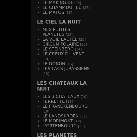
-
vue 1864
LE MAKING OF
[23]
LE CHAMP DU FEU
[37]
LE MATOS
[33]
LE CIEL LA NUIT
MES PETITES
PLANETES
[23]
LA VOIE LACTÉE
[20]
CIRCUM POLAIRE
[20]
LE STEINBERG
[14]
LE CREUX DU VENT
[10]
LE DONON
[15]
LES LACS JURASSIENS
[15]
LES CHATEAUX LA
NUIT
LES 3 CHATEAUX
[10]
FERRETTE
[11]
LE FRANCKENBOURG
[10]
LE LANDSKROEN
[11]
LE MORIMONT
[12]
L'ORTENBOURG
[20]
LES PLANETES