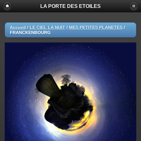
LA PORTE DES ETOILES
Accueil
/
LE CIEL LA NUIT
/
MES PETITES PLANETES
/
FRANCKENBOURG