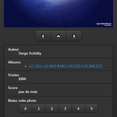
Auteur
Serge Schittly
Albums
LE CIEL LA NUIT
/
MES PETITES PLANETES
Visites
2000
Score
pas de note
Notez cette photo
0
1
2
3
4
5